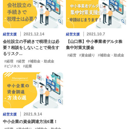
2021.12.14
2021.10.7
経営支援
経営支援
会社設立の手続きで税理士は必
【山口県】中小事業者デルタ株
要？相談をしないことで発生す
集中対策支援金
るリスク...
#経営
#資金繰り
#補助金・助成金
#経理
#経営
#補助金・助成金
#ビジネス
#起業
2021.9.14
経営支援
中小企業の資金調達方法6選！