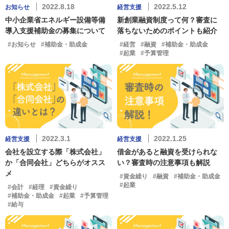
2022.8.18
2022.5.12
お知らせ
経営支援
中小企業省エネルギー設備等備
新創業融資制度って何？審査に
導入支援補助金の募集について
落ちないためのポイントも紹介
#お知らせ
#補助金・助成金
#経営
#融資
#補助金・助成金
#起業
#予算管理
2022.3.1
2022.1.25
経営支援
経営支援
会社を設立する際「株式会社」
借金があると融資を受けられな
か「合同会社」どちらがオスス
い？審査時の注意事項も解説
メ
#資金繰り
#融資
#補助金・助成金
#起業
#会計
#経理
#資金繰り
#補助金・助成金
#起業
#予算管理
#給与