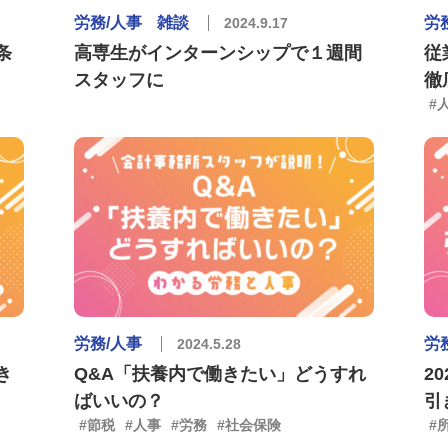
労務/人事
雑談
労
2024.9.17
条
高専生がインターンシップで１週間
従
スタッフに
徹
#
労務/人事
労
2024.5.28
き
Q&A「扶養内で働きたい」どうすれ
2
ばいいの？
引
#節税
#人事
#労務
#社会保険
#