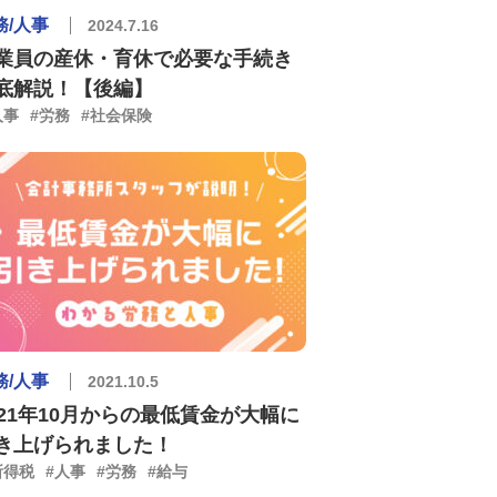
務/人事
2024.7.16
業員の産休・育休で必要な手続き
底解説！【後編】
人事
#労務
#社会保険
務/人事
2021.10.5
021年10月からの最低賃金が大幅に
き上げられました！
所得税
#人事
#労務
#給与