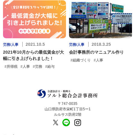
2021.10.5
2018.3.25
労務/人事
労務/人事
2021年10月からの最低賃金が大
会計事務所のマニュアル作り
幅に引き上げられました！
#組織づくり
#人事
#所得税
#人事
#労務
#給与
〒747-0035
山口県防府市栄町1丁目5ー1
ルルサス防府2階