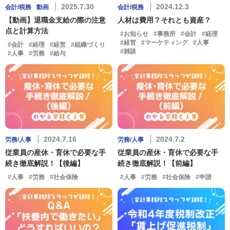
2025.7.30
2024.12.3
会計/税務
動画
会計/税務
【動画】退職金支給の際の注意
人材は費用？それとも資産？
点と計算方法
#お知らせ
#事務所
#会計
#経理
#経営
#マーケティング
#人事
#会計
#経理
#経営
#組織づくり
#雑談
#人事
#労務
#給与
2024.7.16
2024.7.2
労務/人事
労務/人事
従業員の産休・育休で必要な手
従業員の産休・育休で必要な手
続き徹底解説！【後編】
続き徹底解説！【前編】
#人事
#労務
#社会保険
#人事
#労務
#社会保険
#申請