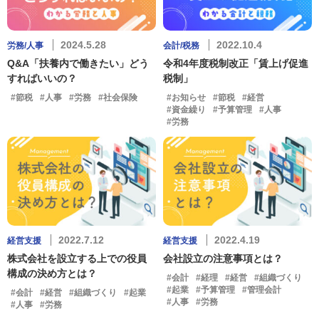
2024.5.28
2022.10.4
労務/人事
会計/税務
Q&A「扶養内で働きたい」どう
令和4年度税制改正「賃上げ促進
すればいいの？
税制」
#節税
#人事
#労務
#社会保険
#お知らせ
#節税
#経営
#資金繰り
#予算管理
#人事
#労務
2022.7.12
2022.4.19
経営支援
経営支援
株式会社を設立する上での役員
会社設立の注意事項とは？
構成の決め方とは？
#会計
#経理
#経営
#組織づくり
#起業
#予算管理
#管理会計
#会計
#経営
#組織づくり
#起業
#人事
#労務
#人事
#労務