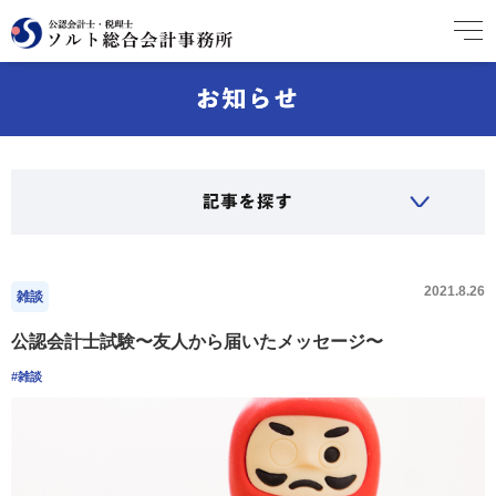
2021.8.26
雑談
公認会計士試験〜友人から届いたメッセージ〜
#雑談