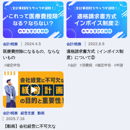
2024.4.5
2022.8.9
会計/税務
会計/税務
医療費控除になるもの、ならな
適格請求書方式（インボイス制
いもの
度）について②
#確定申告
#会計
#消費税
#確定申告
#申請
会計/税務
経営支援
動画
2025.7.16
【動画】会社経営に不可欠な