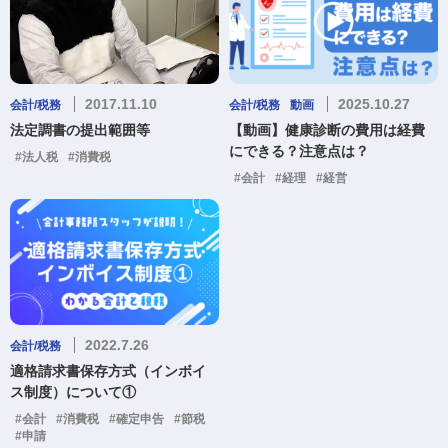
2017.11.10
2025.10.27
会計/税務
会計/税務
動画
法定調書の提出範囲等
【動画】健康診断の費用は経費
にできる？注意点は？
#法人税
#消費税
#会計
#経理
#経営
2022.7.26
会計/税務
適格請求書保存方式（インボイ
ス制度）について①
#会計
#消費税
#確定申告
#節税
#申請