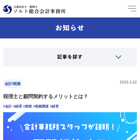
2022.3.22
会計/税務
税理士と顧問契約するメリットとは？
#会計
#経理
#節税
#税務調査
#経営