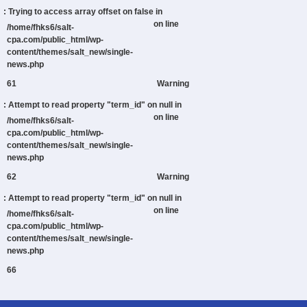
: Trying to access array offset on false in
on line
/home/fhks6/salt-
cpa.com/public_html/wp-
content/themes/salt_new/single-
news.php
61
Warning
: Attempt to read property "term_id" on null in
on line
/home/fhks6/salt-
cpa.com/public_html/wp-
content/themes/salt_new/single-
news.php
62
Warning
: Attempt to read property "term_id" on null in
on line
/home/fhks6/salt-
cpa.com/public_html/wp-
content/themes/salt_new/single-
news.php
66