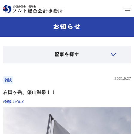
2021.9.27
雑談
右田ヶ岳、俵山温泉！！
#雑談
#グルメ