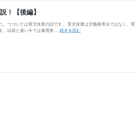
説！【後編】
た。つづいては育児休業の話です。 育児休業は労働基準法ではなく、育
従
す。以前と違い今では雇用形 …
続きを読む
業
員
の
産
休・
育
休
で
必
要
な
手
続
き
徹
底